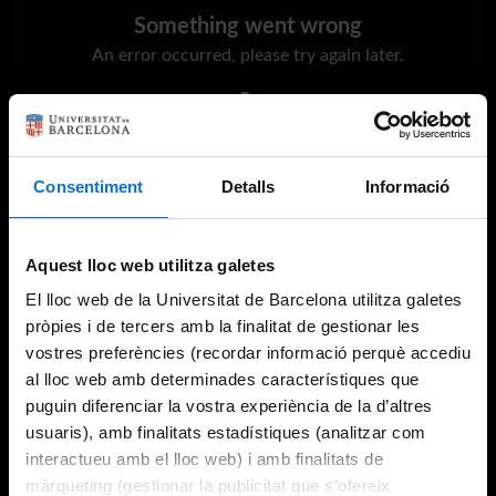
Something went wrong
An error occurred, please try again later.
Try again
Consentiment
Detalls
Informació
Aquest lloc web utilitza galetes
El lloc web de la Universitat de Barcelona utilitza galetes
pròpies i de tercers amb la finalitat de gestionar les
vostres preferències (recordar informació perquè accediu
al lloc web amb determinades característiques que
puguin diferenciar la vostra experiència de la d’altres
usuaris), amb finalitats estadístiques (analitzar com
interactueu amb el lloc web) i amb finalitats de
màrqueting (gestionar la publicitat que s’ofereix