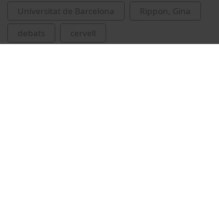
Universitat de Barcelona
Rippon, Gina
debats
cervell
Vídeos relacionats