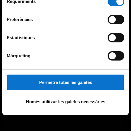
consultar la
Política de galetes del lloc web de la
Requeriments
de
Universitat de Barcelona
.
consentiment
Preferències
Estadístiques
Màrqueting
Permetre totes les galetes
Només utilitzar les galetes necessàries