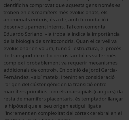
científic ha comprovat que aquests gens només es
troben en els mamífers més evolucionats, els
anomenats euteris, és a dir, amb fecundació i
desenvolupament interns. Tal com comenta
Eduardo Soriano, «la troballa indica la importància
de la biologia dels mitocondris. Quan el cervell va
evolucionar en volum, funció i estructura, el procés
de transport de mitocondris també es va fer més
complex i probablement va requerir mecanismes
addicionals de control». En opinió de Jordi Garcia-
Fernàndez, «així mateix, i tenint en consideració
l'origen del clúster gènic en la transició entre
mamífers primitius com els marsupials (cangurs) i la
resta de mamífers placentaris, és temptador llançar
la hipòtesi que el seu origen estigui lligat a
l'increment en complexitat del còrtex cerebral en el
llinatge evolutiu fins a l'home».