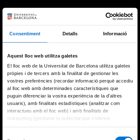
Consentiment
Detalls
Informació
Aquest lloc web utilitza galetes
El lloc web de la Universitat de Barcelona utilitza galetes
pròpies i de tercers amb la finalitat de gestionar les
vostres preferències (recordar informació perquè accediu
al lloc web amb determinades característiques que
puguin diferenciar la vostra experiència de la d’altres
usuaris), amb finalitats estadístiques (analitzar com
interactueu amb el lloc web) i amb finalitats de
màrqueting (gestionar la publicitat que s’ofereix
adequant-la en funció dels vostres hàbits de navegació).
Per obtenir més informació sobre les galetes podeu
Selecció