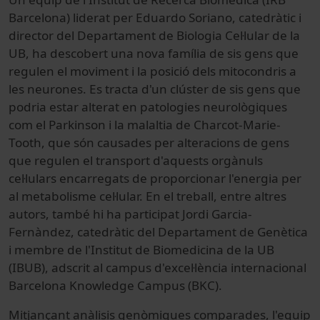
Barcelona) liderat per Eduardo Soriano, catedràtic i
director del Departament de Biologia Cel·lular de la
UB, ha descobert una nova família de sis gens que
regulen el moviment i la posició dels mitocondris a
les neurones. Es tracta d'un clúster de sis gens que
podria estar alterat en patologies neurològiques
com el Parkinson i la malaltia de Charcot-Marie-
Tooth, que són causades per alteracions de gens
que regulen el transport d'aquests orgànuls
cel·lulars encarregats de proporcionar l'energia per
al metabolisme cel·lular. En el treball, entre altres
autors, també hi ha participat Jordi Garcia-
Fernàndez, catedràtic del Departament de Genètica
i membre de l'Institut de Biomedicina de la UB
(IBUB), adscrit al campus d'excel·lència internacional
Barcelona Knowledge Campus (BKC).
Mitjançant anàlisis genòmiques comparades, l'equip