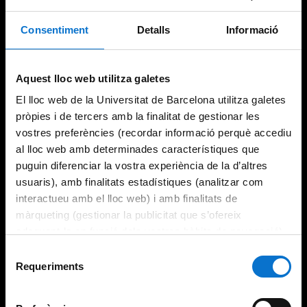
Consentiment
Detalls
Informació
Try again
Aquest lloc web utilitza galetes
El lloc web de la Universitat de Barcelona utilitza galetes
pròpies i de tercers amb la finalitat de gestionar les
vostres preferències (recordar informació perquè accediu
al lloc web amb determinades característiques que
puguin diferenciar la vostra experiència de la d’altres
usuaris), amb finalitats estadístiques (analitzar com
interactueu amb el lloc web) i amb finalitats de
màrqueting (gestionar la publicitat que s’ofereix
adequant-la en funció dels vostres hàbits de navegació).
Per obtenir més informació sobre les galetes podeu
Selecció
consultar la
Política de galetes del lloc web de la
Requeriments
de
Universitat de Barcelona
.
consentiment