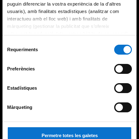
puguin diferenciar la vostra experiència de la d’altres
usuaris), amb finalitats estadístiques (analitzar com
interactueu amb el lloc web) i amb finalitats de
màrqueting (gestionar la publicitat que s’ofereix
adequant-la en funció dels vostres hàbits de navegació).
Per obtenir més informació sobre les galetes podeu
Selecció
consultar la
Política de galetes del lloc web de la
Requeriments
de
Universitat de Barcelona
.
consentiment
Preferències
Estadístiques
Màrqueting
Permetre totes les galetes