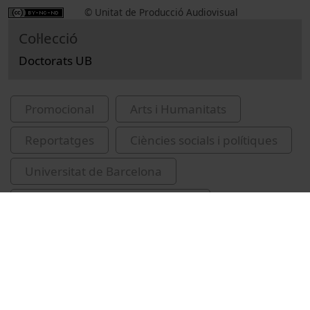
© Unitat de Producció Audiovisual
Col·lecció
Doctorats UB
Promocional
Arts i Humanitats
Reportatges
Ciències socials i polítiques
Universitat de Barcelona
Facultat de Geografia i Història
doctorands
Guil, Mirèlha
Vargas, Amílcar
Zaidenwerg, Cielo
Laviña, Javier