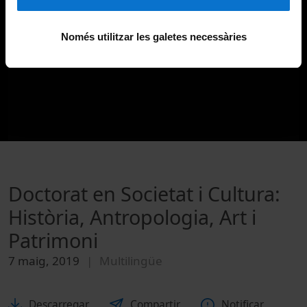
Només utilitzar les galetes necessàries
Doctorat en Societat i Cultura:
Història, Antropologia, Art i
Patrimoni
7 maig, 2019
Multilingüe
Descarregar
Compartir
Notificar