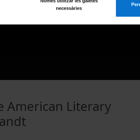
Només utilitzar les galetes
Perm
necessàries
he American Literary
randt