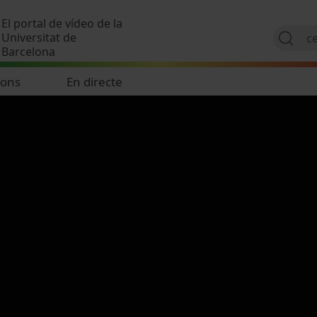
Vés al contingut
El portal de vídeo de la
Universitat de
Barcelona
ions
En directe