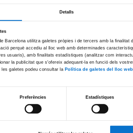
Detalls
Try again
etes
de Barcelona utilitza galetes pròpies i de tercers amb la finalitat
mació perquè accediu al lloc web amb determinades característiq
tres usuaris), amb finalitats estadístiques (analitzar com interac
ionar la publicitat que s’ofereix adequant-la en funció dels vostr
 les galetes podeu consultar la
Política de galetes del lloc web
Preferències
Estadístiques