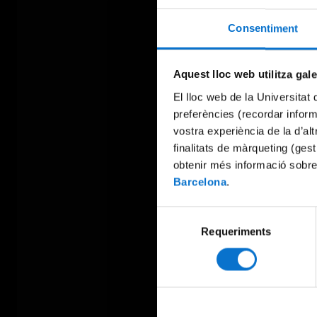
Consentiment
Aquest lloc web utilitza gal
El lloc web de la Universitat 
preferències (recordar infor
vostra experiència de la d’al
finalitats de màrqueting (gest
obtenir més informació sobre
Barcelona
.
Selecció
Requeriments
de
consentiment