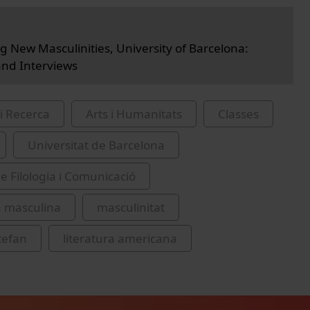
g New Masculinities, University of Barcelona:
nd Interviews
i Recerca
Arts i Humanitats
Classes
Universitat de Barcelona
de Filologia i Comunicació
a masculina
masculinitat
tefan
literatura americana