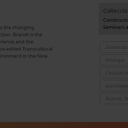
Col·lecció
Construcin
Seminars a
es the changing
tion. Brandt is the
erience and the
Docència 
o-edited Transcultural
vironment in the New
Filologia
Facultat 
psicologi
Brandt, S