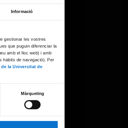
Informació
 de gestionar les vostres
ues que puguin diferenciar la
tueu amb el lloc web) i amb
es hàbits de navegació). Per
 de la Universitat de
Màrqueting