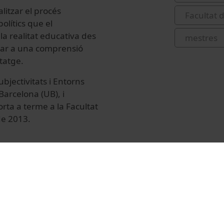
litzar el procés
Facultat d
olítics que el
 la realitat educativa des
mestres
bar a una comprensió
tatge.
bjectivitats i Entorns
arcelona (UB), i
orta a terme a la Facultat
de 2013.