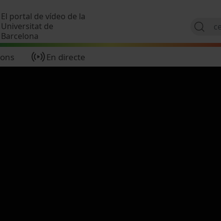
Vés al contingut
El portal de vídeo de la
Universitat de
Barcelona
ions
En directe