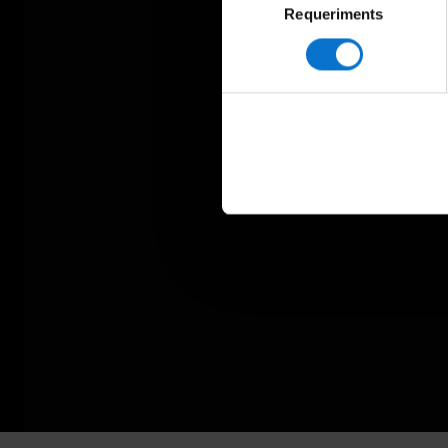
Requeriments
de
consentiment