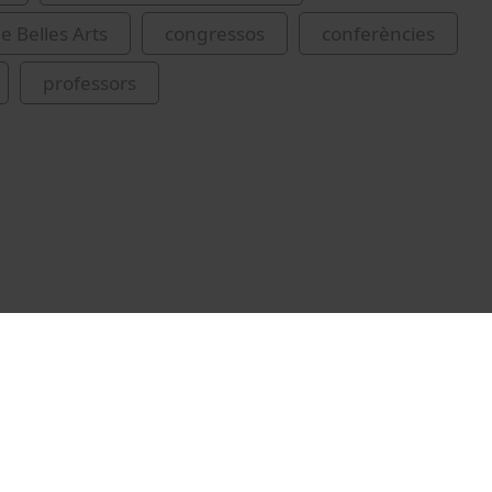
e Belles Arts
congressos
conferències
professors