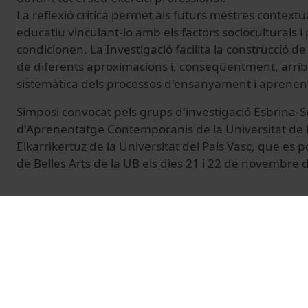
La reflexió crítica permet als futurs mestres contextua
educatiu vinculant-lo amb els factors socioculturals i p
condicionen. La Investigació facilita la construcció de
de diferents aproximacions i, conseqüentment, arri
sistemàtica dels processos d'ensanyament i aprenen
Simposi convocat pels grups d'investigació Esbrina-Su
d'Aprenentatge Contemporanis de la Universitat de B
Elkarrikertuz de la Universitat del País Vasc, que es p
de Belles Arts de la UB els dies 21 i 22 de novembre 
© Unitat de Producció Audiovisual
Vídeos relacionats