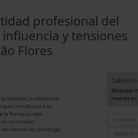
ntidad profesional del
 influencia y tensiones
ão Flores
Col·lecció
Simposio i
mundo en c
 la identitat professional
t que contribueix a la
de la formació dels
Docència 
l és un procés -
al del docent i es prolonga
Belles Art