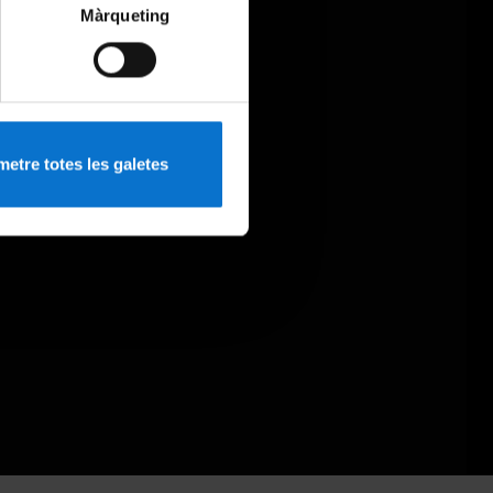
Màrqueting
etre totes les galetes