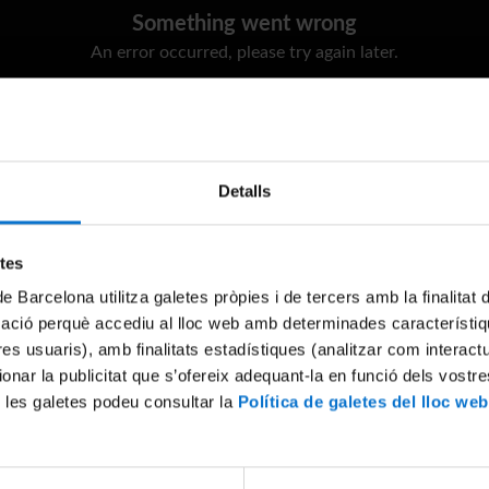
Something went wrong
An error occurred, please try again later.
Try again
Detalls
etes
de Barcelona utilitza galetes pròpies i de tercers amb la finalitat
mació perquè accediu al lloc web amb determinades característiq
tres usuaris), amb finalitats estadístiques (analitzar com interac
ionar la publicitat que s’ofereix adequant-la en funció dels vostr
 les galetes podeu consultar la
Política de galetes del lloc web