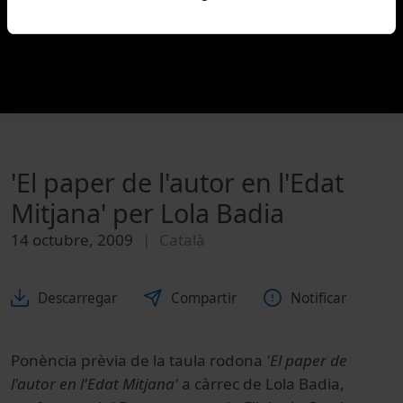
'El paper de l'autor en l'Edat
Mitjana' per Lola Badia
14 octubre, 2009
Català
Descarregar
Compartir
Notificar
Ponència prèvia de la taula rodona
'El paper de
l'autor en l'Edat Mitjana'
a càrrec de Lola Badia,