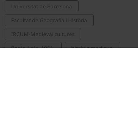
Universitat de Barcelona
Facultat de Geografia i Història
IRCUM-Medieval cultures
Badia, Lola, 1951-
història medieval
manuscrits medievals
edat mitjana
Vídeos relacionats