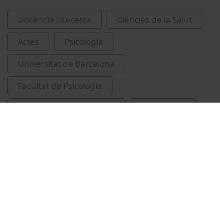
Docència i Recerca
Ciències de la Salut
Actes
Psicologia
Universitat de Barcelona
Facultat de Psicologia
Villagrasa Alcaide, Carlos
congressos
psicologia forense
tribunals penals