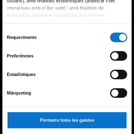
usuaris), amb finalitats estadístiques (analitzar com
interactueu amb el lloc web) i amb finalitats de
màrqueting (gestionar la publicitat que s’ofereix
adequant-la en funció dels vostres hàbits de navegació).
Per obtenir més informació sobre les galetes podeu
Selecció
consultar la
Política de galetes del lloc web de la
Requeriments
de
Universitat de Barcelona
.
consentiment
Preferències
Estadístiques
Màrqueting
Permetre totes les galetes