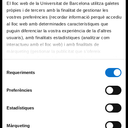
El lloc web de la Universitat de Barcelona utilitza galetes
pròpies i de tercers amb la finalitat de gestionar les
vostres preferències (recordar informació perquè accediu
al lloc web amb determinades característiques que
puguin diferenciar la vostra experiència de la d’altres
usuaris), amb finalitats estadístiques (analitzar com
interactueu amb el lloc web) i amb finalitats de
màrqueting (gestionar la publicitat que s’ofereix
adequant-la en funció dels vostres hàbits de navegació).
Per obtenir més informació sobre les galetes podeu
Selecció
consultar la
Política de galetes del lloc web de la
Requeriments
de
Universitat de Barcelona
.
consentiment
Preferències
Estadístiques
Màrqueting