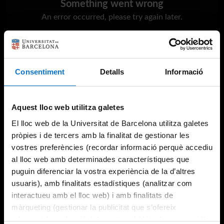
Something went wrong
An error occurred, please try again later.
Try again
Consentiment
Detalls
Informació
Aquest lloc web utilitza galetes
El lloc web de la Universitat de Barcelona utilitza galetes
pròpies i de tercers amb la finalitat de gestionar les
vostres preferències (recordar informació perquè accediu
al lloc web amb determinades característiques que
puguin diferenciar la vostra experiència de la d’altres
usuaris), amb finalitats estadístiques (analitzar com
interactueu amb el lloc web) i amb finalitats de
màrqueting (gestionar la publicitat que s’ofereix
adequant-la en funció dels vostres hàbits de navegació).