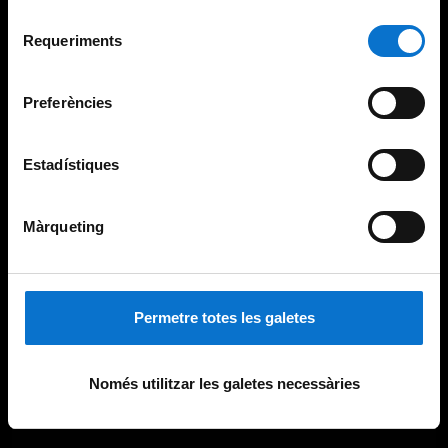
Per obtenir més informació sobre les galetes podeu
Selecció
consultar la
Política de galetes del lloc web de la
Requeriments
de
Universitat de Barcelona
.
consentiment
Preferències
Estadístiques
Màrqueting
Permetre totes les galetes
Només utilitzar les galetes necessàries