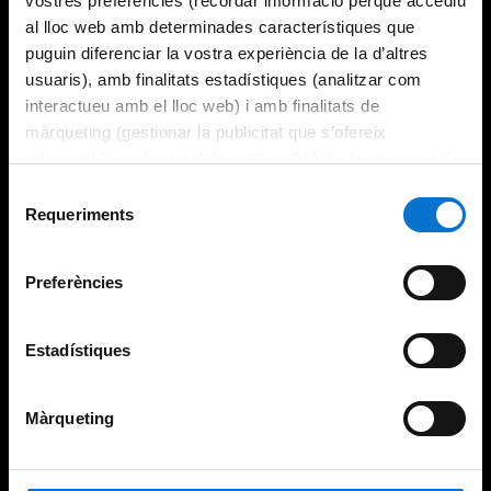
vostres preferències (recordar informació perquè accediu
al lloc web amb determinades característiques que
puguin diferenciar la vostra experiència de la d’altres
usuaris), amb finalitats estadístiques (analitzar com
interactueu amb el lloc web) i amb finalitats de
màrqueting (gestionar la publicitat que s’ofereix
adequant-la en funció dels vostres hàbits de navegació).
Per obtenir més informació sobre les galetes podeu
Selecció
consultar la
Política de galetes del lloc web de la
Requeriments
de
Universitat de Barcelona
.
consentiment
Preferències
Estadístiques
Màrqueting