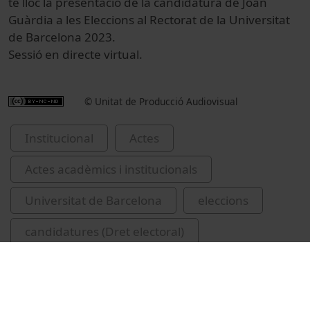
té lloc la presentació de la candidatura de Joan
Guàrdia a les Eleccions al Rectorat de la Universitat
de Barcelona 2023.
Sessió en directe virtual.
© Unitat de Producció Audiovisual
Institucional
Actes
Actes acadèmics i institucionals
Universitat de Barcelona
eleccions
candidatures (Dret electoral)
candidats electorals
Guàrdia-Olmos, Joan, 1958-