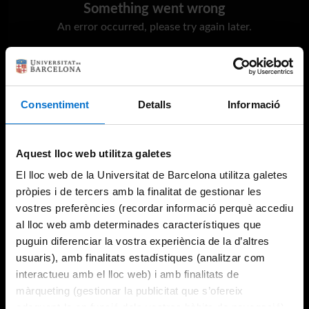
Something went wrong
An error occurred, please try again later.
Try again
Consentiment
Detalls
Informació
Aquest lloc web utilitza galetes
El lloc web de la Universitat de Barcelona utilitza galetes
pròpies i de tercers amb la finalitat de gestionar les
vostres preferències (recordar informació perquè accediu
al lloc web amb determinades característiques que
puguin diferenciar la vostra experiència de la d’altres
usuaris), amb finalitats estadístiques (analitzar com
interactueu amb el lloc web) i amb finalitats de
màrqueting (gestionar la publicitat que s’ofereix
adequant-la en funció dels vostres hàbits de navegació).