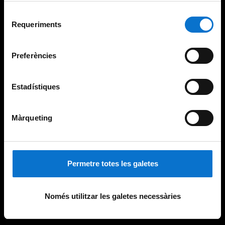
Per obtenir més informació sobre les galetes podeu
Selecció
consultar la
Política de galetes del lloc web de la
Requeriments
de
Universitat de Barcelona
.
consentiment
Preferències
Estadístiques
Màrqueting
Permetre totes les galetes
Només utilitzar les galetes necessàries