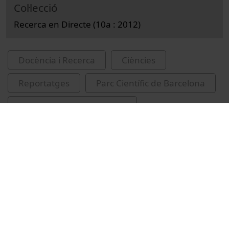
Col·lecció
Recerca en Directe (10a : 2012)
Docència i Recerca
Ciències
Reportatges
Parc Científic de Barcelona
Universitat Pompeu Fabra
música per ordinador
Vídeos relacionats