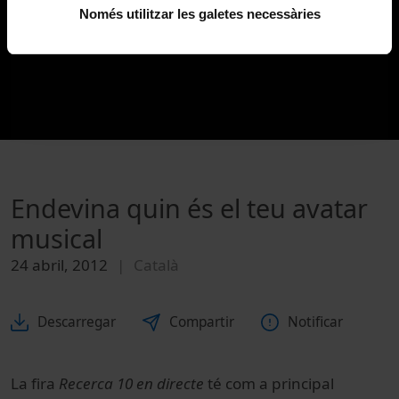
Només utilitzar les galetes necessàries
Endevina quin és el teu avatar
musical
24 abril, 2012
Català
Descarregar
Compartir
Notificar
La fira
Recerca 10 en directe
té com a principal