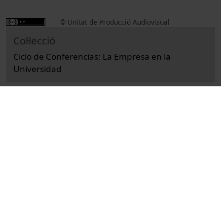
© Unitat de Producció Audiovisual
Col·lecció
Ciclo de Conferencias: La Empresa en la
Universidad
Docència i Recerca
Ciències Socials i Jurídiques
Actes
Economia i empresa
Universitat de Barcelona
Facultat de d'Economia i Empresa
Pérez, César
estudis de mercat