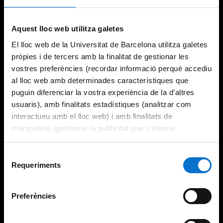
Aquest lloc web utilitza galetes
El lloc web de la Universitat de Barcelona utilitza galetes
pròpies i de tercers amb la finalitat de gestionar les
vostres preferències (recordar informació perquè accediu
al lloc web amb determinades característiques que
puguin diferenciar la vostra experiència de la d’altres
usuaris), amb finalitats estadístiques (analitzar com
interactueu amb el lloc web) i amb finalitats de
màrqueting (gestionar la publicitat que s’ofereix
adequant-la en funció dels vostres hàbits de navegació).
Per obtenir més informació sobre les galetes podeu
Selecció
consultar la
Política de galetes del lloc web de la
Requeriments
de
Universitat de Barcelona
.
consentiment
Preferències