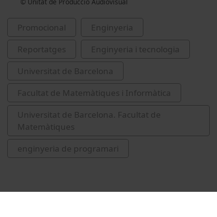
© Unitat de Producció Audiovisual
Promocional
Enginyeria
Reportatges
Enginyeria i tecnologia
Universitat de Barcelona
Facultat de Matemàtiques i Informàtica
Universitat de Barcelona. Facultat de
Matemàtiques
enginyeria de programari