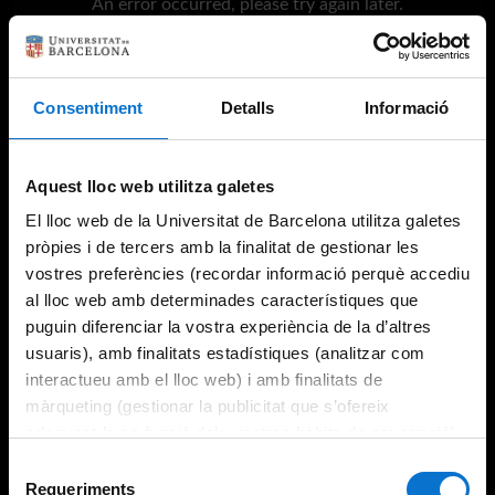
An error occurred, please try again later.
Try again
Consentiment
Detalls
Informació
Aquest lloc web utilitza galetes
El lloc web de la Universitat de Barcelona utilitza galetes
pròpies i de tercers amb la finalitat de gestionar les
vostres preferències (recordar informació perquè accediu
al lloc web amb determinades característiques que
puguin diferenciar la vostra experiència de la d’altres
usuaris), amb finalitats estadístiques (analitzar com
interactueu amb el lloc web) i amb finalitats de
màrqueting (gestionar la publicitat que s’ofereix
adequant-la en funció dels vostres hàbits de navegació).
Per obtenir més informació sobre les galetes podeu
Selecció
consultar la
Política de galetes del lloc web de la
Requeriments
de