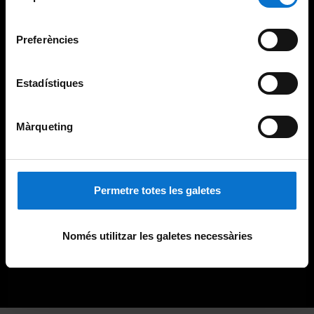
Universitat de Barcelona
.
consentiment
Preferències
Estadístiques
Màrqueting
Permetre totes les galetes
Només utilitzar les galetes necessàries