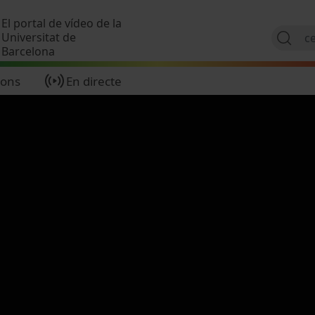
Vés al contingut
El portal de vídeo de la
Universitat de
Barcelona
ions
En directe