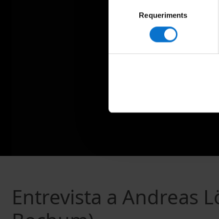
Selecció
Requeriments
de
consentiment
Entrevista a Andreas L