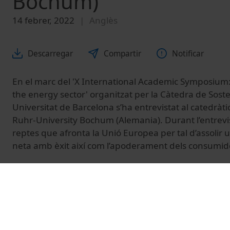
Bochum)
14 febrer, 2022
Anglès
Descarregar
Compartir
Notificar
En el marc del 'X International Academic Symposium:
the energy sector' organitzat per la Càtedra de Sosten
Universitat de Barcelona s’ha entrevistat al catedràt
Ruhr-University Bochum (Alemania). Durant l’entrevis
reptes que afronta la Unió Europea per tal d’assolir 
neta amb èxit així com l’apoderament dels consumido
© Unitat de Producció Audiovisual