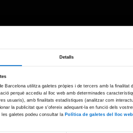
Something went wrong
Detalls
An error occurred, please try again later.
etes
de Barcelona utilitza galetes pròpies i de tercers amb la finalitat
Try again
mació perquè accediu al lloc web amb determinades característiq
tres usuaris), amb finalitats estadístiques (analitzar com interac
ionar la publicitat que s’ofereix adequant-la en funció dels vostr
 les galetes podeu consultar la
Política de galetes del lloc web