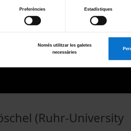
Preferències
Estadístiques
Només utilitzar les galetes
Perm
necessàries
öschel (Ruhr-University