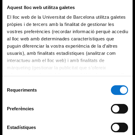
Aquest lloc web utilitza galetes
El lloc web de la Universitat de Barcelona utilitza galetes
pròpies i de tercers amb la finalitat de gestionar les
vostres preferències (recordar informació perquè accediu
al lloc web amb determinades característiques que
puguin diferenciar la vostra experiència de la d’altres
usuaris), amb finalitats estadístiques (analitzar com
interactueu amb el lloc web) i amb finalitats de
màrqueting (gestionar la publicitat que s’ofereix
adequant-la en funció dels vostres hàbits de navegació).
Per obtenir més informació sobre les galetes podeu
Selecció
consultar la
Política de galetes del lloc web de la
Requeriments
de
Universitat de Barcelona
.
consentiment
Preferències
Estadístiques