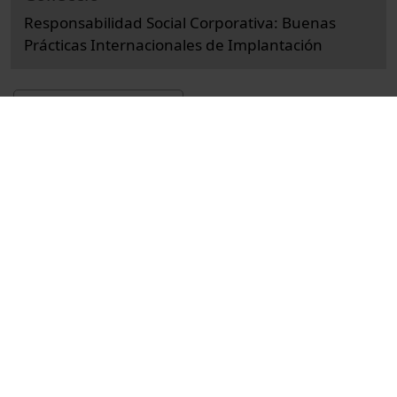
Responsabilidad Social Corporativa: Buenas
Prácticas Internacionales de Implantación
Docència i Recerca
Ciències Socials i Jurídiques
Actes
Economia i empresa
Institut de Formació Contínua - IL3
Facultat de d'Economia i Empresa
Fernández de Castro, Juan
responsabilitat social de l'empresa