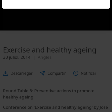
Exercise and healthy ageing
30 juliol, 2014
Anglès
Descarregar
Compartir
Notificar
Round Table 6: Preventive actions to promote
healthy ageing
Conference on 'Exercise and healthy ageing' by José