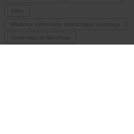
Actes
Medicina, infermeria, odontologia i podologia
Universitat de Barcelona
Facultat de Medicina i Ciències de la Salut
Serra Rexach, José Antonio
Vídeos relacionats