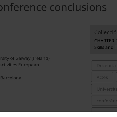
Conference conclusions
Col·lecció
CHARTER Fi
Skills and 
sity of Galway (Ireland)
 activities European
Docència 
Actes
 Barcelona
Universit
conferènc
recursos 