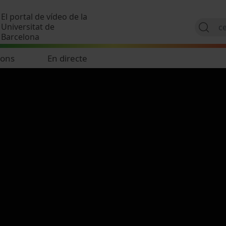
Vés al contingut
El portal de vídeo de la
Universitat de
Barcelona
ions
En directe