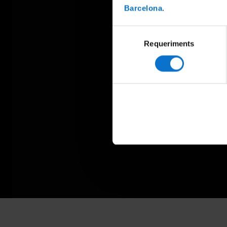
Barcelona
.
Selecció
Requeriments
de
consentiment