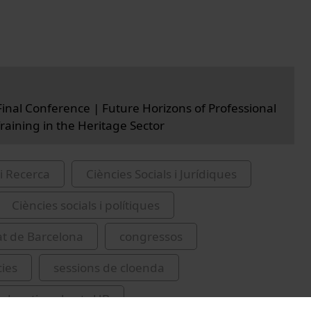
nal Conference | Future Horizons of Professional
Training in the Heritage Sector
i Recerca
Ciències Socials i Jurídiques
Ciències socials i polítiques
at de Barcelona
congressos
ies
sessions de cloenda
educatius oberts UB