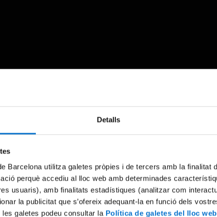
Something went wrong
Detalls
An error occurred, please try again later.
etes
Try again
de Barcelona utilitza galetes pròpies i de tercers amb la finalitat
mació perquè accediu al lloc web amb determinades característiq
tres usuaris), amb finalitats estadístiques (analitzar com interac
ionar la publicitat que s’ofereix adequant-la en funció dels vostr
 les galetes podeu consultar la
Política de galetes del lloc web