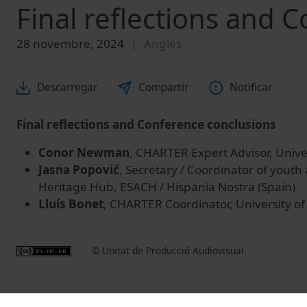
Final reflections and 
28 novembre, 2024
Anglès
Descarregar
Compartir
Notificar
Final reflections and Conference conclusions
Conor Newman
, CHARTER Expert Advisor, Univer
Jasna Popović
, Secretary / Coordinator of youth
Heritage Hub, ESACH / Hispania Nostra (Spain)
Lluís Bonet
, CHARTER Coordinator, University of
© Unitat de Producció Audiovisual