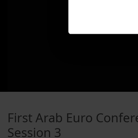
First Arab Euro Confe
Session 3