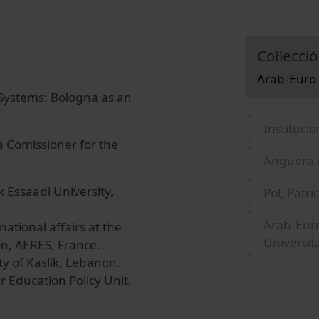
Col·lecció
Arab-Euro 
Systems: Bologna as an
Institucio
a Comissioner for the
Anguera A
 Essaadi University,
Pol, Patric
Arab-Euro
national affairs at the
Universit
n, AERES, France.
ty of Kaslik, Lebanon.
 Education Policy Unit,