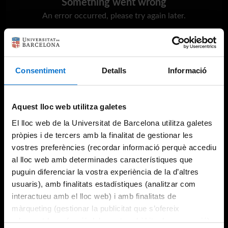
Something went wrong
An error occurred, please try again later.
Try again
Consentiment
Detalls
Informació
Aquest lloc web utilitza galetes
El lloc web de la Universitat de Barcelona utilitza galetes
pròpies i de tercers amb la finalitat de gestionar les
vostres preferències (recordar informació perquè accediu
al lloc web amb determinades característiques que
puguin diferenciar la vostra experiència de la d’altres
usuaris), amb finalitats estadístiques (analitzar com
interactueu amb el lloc web) i amb finalitats de
màrqueting (gestionar la publicitat que s’ofereix
adequant-la en funció dels vostres hàbits de navegació).