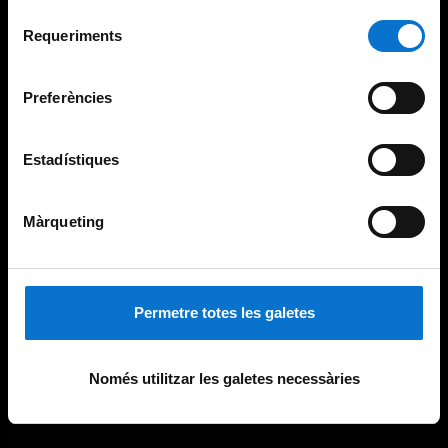
Per obtenir més informació sobre les galetes podeu
Selecció
consultar la
Política de galetes del lloc web de la
Requeriments
de
Universitat de Barcelona
.
consentiment
Preferències
Estadístiques
Màrqueting
Permetre totes les galetes
Només utilitzar les galetes necessàries