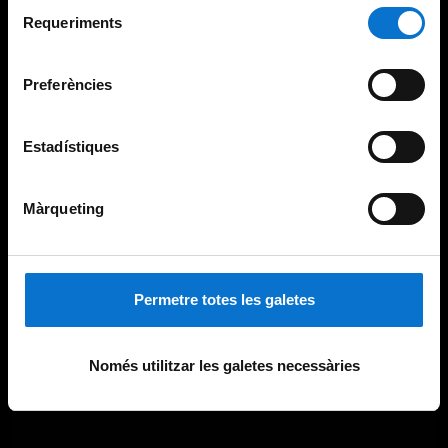
Selecció
consultar la
Política de galetes del lloc web de la
Requeriments
de
Universitat de Barcelona
.
consentiment
Preferències
Estadístiques
Màrqueting
Permetre totes les galetes
Només utilitzar les galetes necessàries