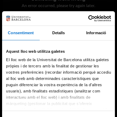
An error occurred, please try again later.
Try again
Consentiment
Detalls
Informació
Aquest lloc web utilitza galetes
El lloc web de la Universitat de Barcelona utilitza galetes
pròpies i de tercers amb la finalitat de gestionar les
vostres preferències (recordar informació perquè accediu
al lloc web amb determinades característiques que
puguin diferenciar la vostra experiència de la d’altres
usuaris), amb finalitats estadístiques (analitzar com
interactueu amb el lloc web) i amb finalitats de
màrqueting (gestionar la publicitat que s’ofereix
adequant-la en funció dels vostres hàbits de navegació).
Per obtenir més informació sobre les galetes podeu