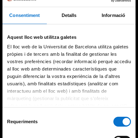
Consentiment
Detalls
Informació
Aquest lloc web utilitza galetes
El lloc web de la Universitat de Barcelona utilitza galetes
pròpies i de tercers amb la finalitat de gestionar les
vostres preferències (recordar informació perquè accediu
al lloc web amb determinades característiques que
puguin diferenciar la vostra experiència de la d’altres
usuaris), amb finalitats estadístiques (analitzar com
interactueu amb el lloc web) i amb finalitats de
màrqueting (gestionar la publicitat que s’ofereix
adequant-la en funció dels vostres hàbits de navegació).
Per obtenir més informació sobre les galetes podeu
Selecció
consultar la
Política de galetes del lloc web de la
Requeriments
de
Universitat de Barcelona
.
consentiment