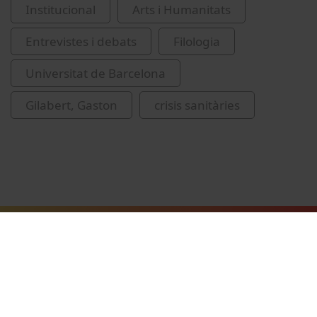
Institucional
Arts i Humanitats
Entrevistes i debats
Filologia
Universitat de Barcelona
Gilabert, Gaston
crisis sanitàries
Vídeos relacionats