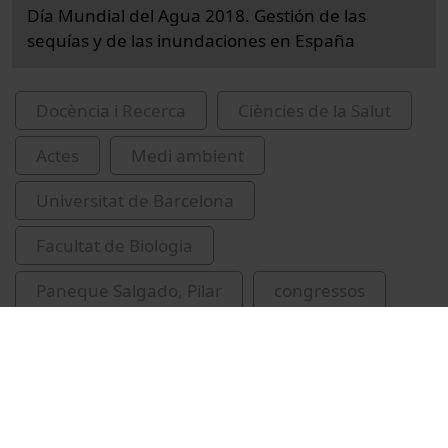
Día Mundial del Agua 2018. Gestión de las
sequías y de las inundaciones en España
Docència i Recerca
Ciències de la Salut
Actes
Medi ambient
Universitat de Barcelona
Facultat de Biologia
Paneque Salgado, Pilar
congressos
sequeres
Espanya
IdRA
Universitat de Barcelona. Institut de Recerca
de l'Aigua