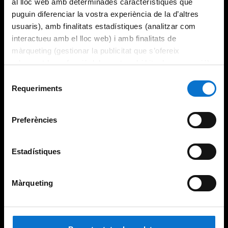
al lloc web amb determinades característiques que
puguin diferenciar la vostra experiència de la d’altres
usuaris), amb finalitats estadístiques (analitzar com
interactueu amb el lloc web) i amb finalitats de
màrqueting (gestionar la publicitat que s’ofereix
adequant-la en funció dels vostres hàbits de navegació).
Per obtenir més informació sobre les galetes podeu
Selecció
consultar la
Política de galetes del lloc web de la
Requeriments
de
Universitat de Barcelona
.
consentiment
Preferències
Estadístiques
Màrqueting