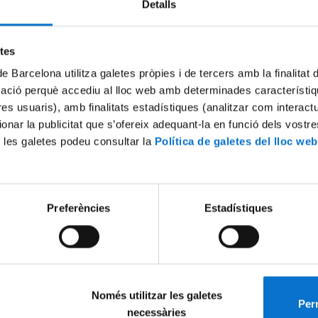
Detalls
Try again
etes
de Barcelona utilitza galetes pròpies i de tercers amb la finalitat
mació perquè accediu al lloc web amb determinades característiq
tres usuaris), amb finalitats estadístiques (analitzar com interac
ionar la publicitat que s’ofereix adequant-la en funció dels vostr
 les galetes podeu consultar la
Política de galetes del lloc web
Preferències
Estadístiques
Només utilitzar les galetes
Perm
necessàries