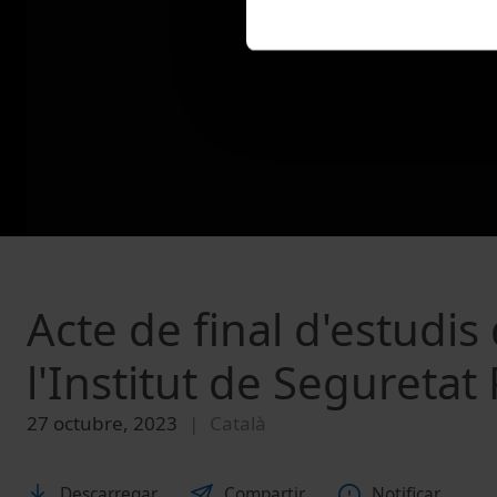
Acte de final d'estudis
l'Institut de Seguretat
27 octubre, 2023
Català
Descarregar
Compartir
Notificar