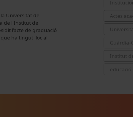
Institucio
e la Universitat de
Actes acad
 de l'Institut de
Universit
idit l’acte de graduació
ue ha tingut lloc al
Guàrdia-O
Institut 
educació 