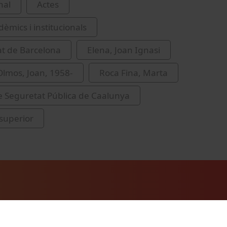
nal
Actes
èmics i institucionals
at de Barcelona
Elena, Joan Ignasi
lmos, Joan, 1958-
Roca Fina, Marta
de Seguretat Pública de Caalunya
superior