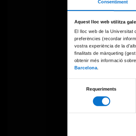
Consentiment
Aquest lloc web utilitza gal
El lloc web de la Universitat 
preferències (recordar infor
vostra experiència de la d’al
finalitats de màrqueting (gest
obtenir més informació sobre
Barcelona
.
Selecció
Requeriments
de
consentiment