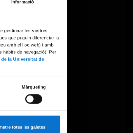
Informació
 de gestionar les vostres
ues que puguin diferenciar la
tueu amb el lloc web) i amb
es hàbits de navegació). Per
 de la Universitat de
Màrqueting
etre totes les galetes