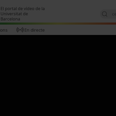
Vés al contingut
El portal de vídeo de la
Universitat de
Barcelona
ions
En directe