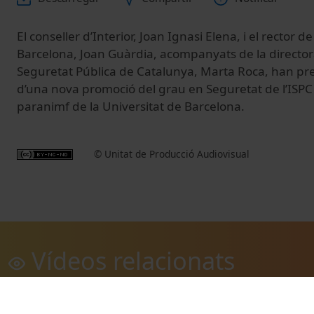
El conseller d’Interior, Joan Ignasi Elena, i el rector d
Barcelona, Joan Guàrdia, acompanyats de la directora
Seguretat Pública de Catalunya, Marta Roca, han pres
d’una nova promoció del grau en Seguretat de l’ISPC q
paranimf de la Universitat de Barcelona.
© Unitat de Producció Audiovisual
Vídeos relacionats