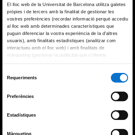
El lloc web de la Universitat de Barcelona utilitza galetes
pròpies i de tercers amb la finalitat de gestionar les
vostres preferències (recordar informació perquè accediu
al lloc web amb determinades característiques que
puguin diferenciar la vostra experiència de la d’altres
usuaris), amb finalitats estadístiques (analitzar com
interactueu amb el lloc web) i amb finalitats de
màrqueting (gestionar la publicitat que s’ofereix
adequant-la en funció dels vostres hàbits de navegació).
Per obtenir més informació sobre les galetes podeu
Selecció
consultar la
Política de galetes del lloc web de la
Requeriments
de
Universitat de Barcelona
.
consentiment
Preferències
Estadístiques
Màrqueting