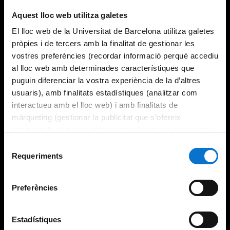
Try again
Aquest lloc web utilitza galetes
El lloc web de la Universitat de Barcelona utilitza galetes
pròpies i de tercers amb la finalitat de gestionar les
vostres preferències (recordar informació perquè accediu
al lloc web amb determinades característiques que
puguin diferenciar la vostra experiència de la d’altres
usuaris), amb finalitats estadístiques (analitzar com
interactueu amb el lloc web) i amb finalitats de
màrqueting (gestionar la publicitat que s’ofereix
adequant-la en funció dels vostres hàbits de navegació).
Per obtenir més informació sobre les galetes podeu
Selecció
consultar la
Política de galetes del lloc web de la
Requeriments
de
Universitat de Barcelona
.
consentiment
Preferències
Estadístiques