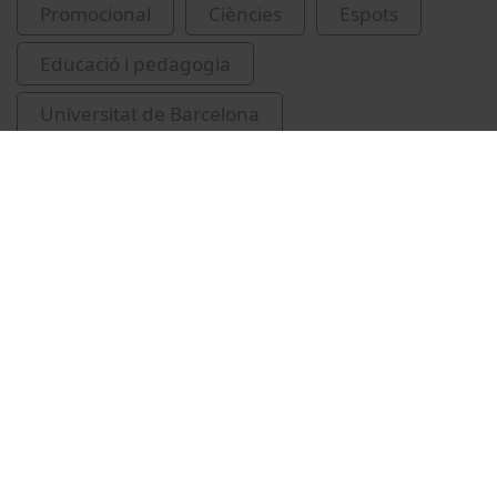
Promocional
Ciències
Espots
Educació i pedagogia
Universitat de Barcelona
Vilaseca Momplet, Rosa María
grups de recerca
Universitat de Barcelona. Grup de Recerca en
Parentalitat, Desenvolupament Infantil
Normatiu i amb Discapacitat
Rivero García, María Magdalena