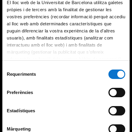
El lloc web de la Universitat de Barcelona utilitza galetes
pròpies i de tercers amb la finalitat de gestionar les
vostres preferències (recordar informació perquè accediu
al lloc web amb determinades característiques que
puguin diferenciar la vostra experiència de la d’altres
usuaris), amb finalitats estadístiques (analitzar com
interactueu amb el lloc web) i amb finalitats de
màrqueting (gestionar la publicitat que s’ofereix
adequant-la en funció dels vostres hàbits de navegació).
Per obtenir més informació sobre les galetes podeu
Selecció
consultar la
Política de galetes del lloc web de la
Requeriments
de
Universitat de Barcelona
.
consentiment
Preferències
Estadístiques
Màrqueting