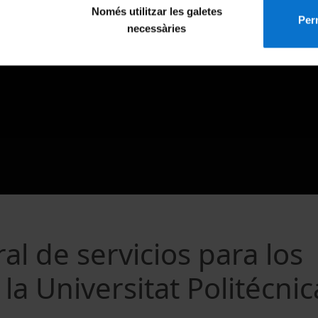
Només utilitzar les galetes
Perm
necessàries
al de servicios para los
 la Universitat Politécni