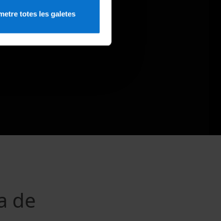
etre totes les galetes
ca de