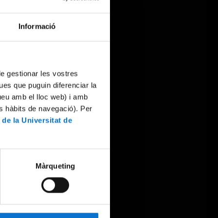
Informació
 de gestionar les vostres
ues que puguin diferenciar la
tueu amb el lloc web) i amb
es hàbits de navegació). Per
 de la Universitat de
Màrqueting