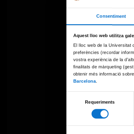
Consentiment
Aquest lloc web utilitza gal
El lloc web de la Universitat 
preferències (recordar infor
vostra experiència de la d’al
finalitats de màrqueting (gest
obtenir més informació sobre
Barcelona
.
Selecció
Requeriments
de
consentiment