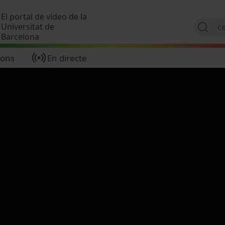
Vés al contingut
El portal de vídeo de la
Universitat de
Barcelona
ions
En directe