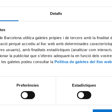
Detalls
Try again
etes
de Barcelona utilitza galetes pròpies i de tercers amb la finalitat
mació perquè accediu al lloc web amb determinades característiq
tres usuaris), amb finalitats estadístiques (analitzar com interac
ionar la publicitat que s’ofereix adequant-la en funció dels vostr
 les galetes podeu consultar la
Política de galetes del lloc web
Preferències
Estadístiques