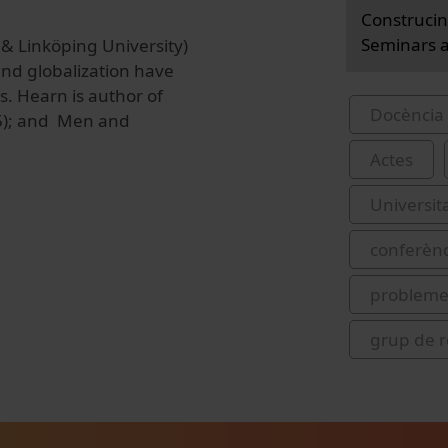
Construcin
Seminars a
 & Linköping University
)
nd globalization have
s. Hearn is author of
Docència 
05); and Men and
Actes
Universit
conferènc
problemes
grup de 