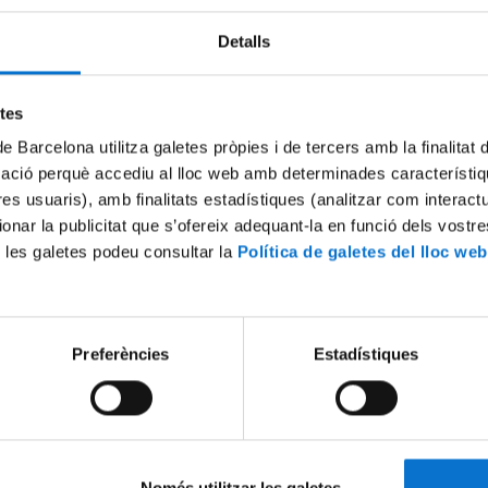
Detalls
Try again
etes
de Barcelona utilitza galetes pròpies i de tercers amb la finalitat
mació perquè accediu al lloc web amb determinades característiq
tres usuaris), amb finalitats estadístiques (analitzar com interac
ionar la publicitat que s’ofereix adequant-la en funció dels vostr
 les galetes podeu consultar la
Política de galetes del lloc web
Preferències
Estadístiques