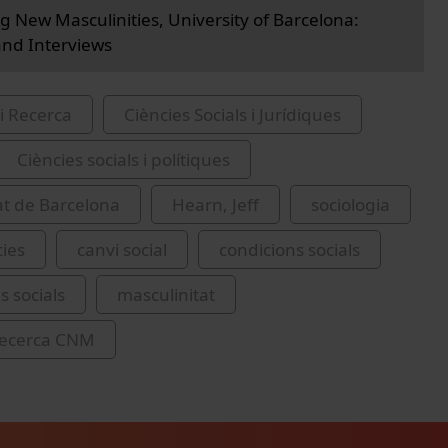
g New Masculinities, University of Barcelona:
nd Interviews
i Recerca
Ciències Socials i Jurídiques
Ciències socials i polítiques
at de Barcelona
Hearn, Jeff
sociologia
ies
canvi social
condicions socials
 socials
masculinitat
recerca CNM