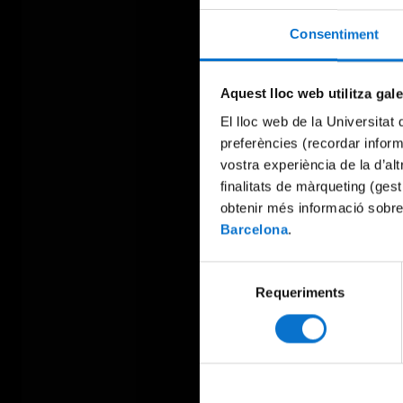
Consentiment
Aquest lloc web utilitza gal
El lloc web de la Universitat 
preferències (recordar infor
vostra experiència de la d’al
finalitats de màrqueting (gest
obtenir més informació sobre
Barcelona
.
Selecció
Requeriments
de
consentiment