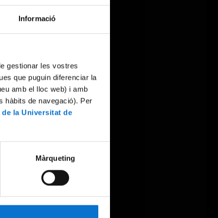
Informació
 de gestionar les vostres
ues que puguin diferenciar la
tueu amb el lloc web) i amb
es hàbits de navegació). Per
 de la Universitat de
Màrqueting