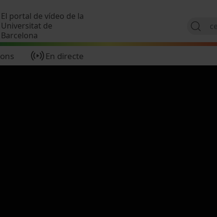
Vés al contingut
El portal de vídeo de la
Universitat de
Barcelona
ions
En directe