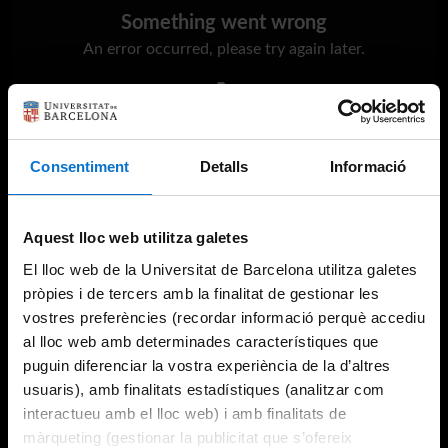
Something went wrong
An error occurred, please try again later.
Try again
Consentiment
Detalls
Informació
Aquest lloc web utilitza galetes
El lloc web de la Universitat de Barcelona utilitza galetes
pròpies i de tercers amb la finalitat de gestionar les
vostres preferències (recordar informació perquè accediu
al lloc web amb determinades característiques que
puguin diferenciar la vostra experiència de la d’altres
usuaris), amb finalitats estadístiques (analitzar com
interactueu amb el lloc web) i amb finalitats de
màrqueting (gestionar la publicitat que s’ofereix