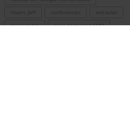
Hearn, Jeff
conferències
extractes
masculinitat
grup de recerca CNM
Vídeos relacionats