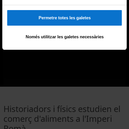
Permetre totes les galetes
Només utilitzar les galetes necessàries
Historiadors i físics estudien el
comerç d'aliments a l'Imperi
Romà