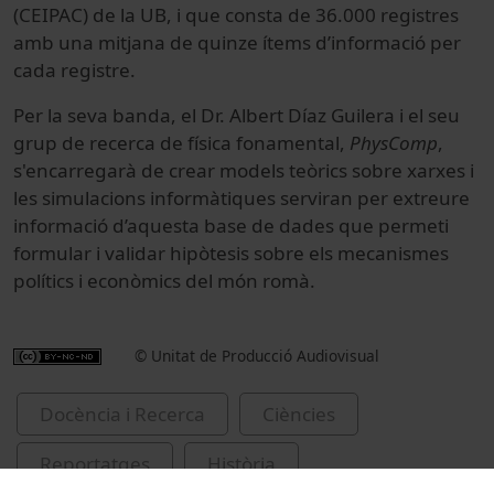
(CEIPAC) de la UB, i que consta de 36.000 registres
amb una mitjana de quinze ítems d’informació per
cada registre.
Per la seva banda, el Dr. Albert Díaz Guilera i el seu
grup de recerca de física fonamental,
PhysComp
,
s'encarregarà de crear models teòrics sobre xarxes i
les simulacions informàtiques serviran per extreure
informació d’aquesta base de dades que permeti
formular i validar hipòtesis sobre els mecanismes
polítics i econòmics del món romà.
© Unitat de Producció Audiovisual
Docència i Recerca
Ciències
Reportatges
Història