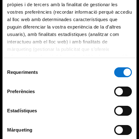
pròpies i de tercers amb la finalitat de gestionar les
vostres preferències (recordar informació perquè accediu
al lloc web amb determinades característiques que
puguin diferenciar la vostra experiència de la d’altres
usuaris), amb finalitats estadístiques (analitzar com
interactueu amb el lloc web) i amb finalitats de
màrqueting (gestionar la publicitat que s’ofereix
adequant-la en funció dels vostres hàbits de navegació).
Per obtenir més informació sobre les galetes podeu
Selecció
consultar la
Política de galetes del lloc web de la
Requeriments
de
Universitat de Barcelona
.
consentiment
Preferències
Estadístiques
Màrqueting