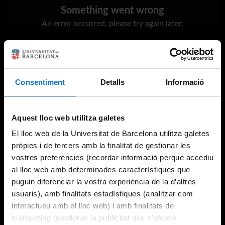
Something went wrong
An error occurred, please try again later.
Try again
Consentiment
Detalls
Informació
Aquest lloc web utilitza galetes
El lloc web de la Universitat de Barcelona utilitza galetes
pròpies i de tercers amb la finalitat de gestionar les
vostres preferències (recordar informació perquè accediu
al lloc web amb determinades característiques que
puguin diferenciar la vostra experiència de la d’altres
usuaris), amb finalitats estadístiques (analitzar com
interactueu amb el lloc web) i amb finalitats de
màrqueting (gestionar la publicitat que s’ofereix