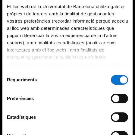
El lloc web de la Universitat de Barcelona utilitza galetes
pròpies i de tercers amb la finalitat de gestionar les
vostres preferències (recordar informació perquè accediu
al lloc web amb determinades característiques que
puguin diferenciar la vostra experiència de la d’altres
usuaris), amb finalitats estadístiques (analitzar com
interactueu amb el lloc web) i amb finalitats de
màrqueting (gestionar la publicitat que s’ofereix
adequant-la en funció dels vostres hàbits de navegació).
Per obtenir més informació sobre les galetes podeu
Selecció
consultar la
Política de galetes del lloc web de la
Requeriments
de
Universitat de Barcelona
.
consentiment
Preferències
Estadístiques