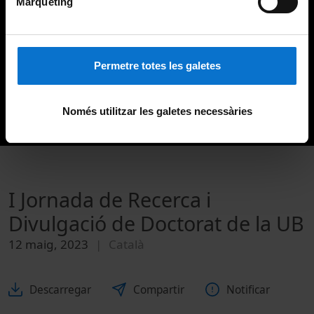
Màrqueting
Permetre totes les galetes
Només utilitzar les galetes necessàries
I Jornada de Recerca i
Divulgació de Doctorat de la UB
12 maig, 2023
Català
Descarregar
Compartir
Notificar