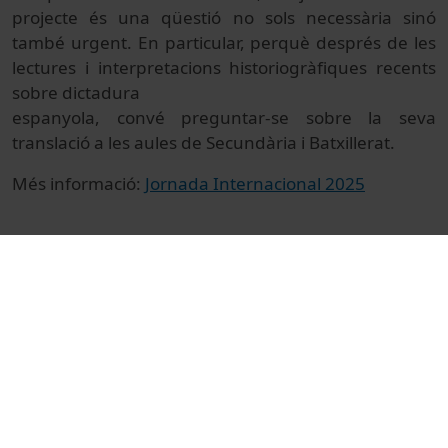
projecte és una qüestió no sols necessària sinó
també urgent. En particular, perquè després de les
lectures i interpretacions historiogràfiques recents
sobre dictadura
espanyola, convé preguntar-se sobre la seva
translació a les aules de Secundària i Batxillerat.
Més informació:
Jornada Internacional 2025
© Unitat de Producció Audiovisual
Col·lecció
II Jornada Història, Memòria i Educació
Institucional
Arts i Humanitats
Reportatges
Història