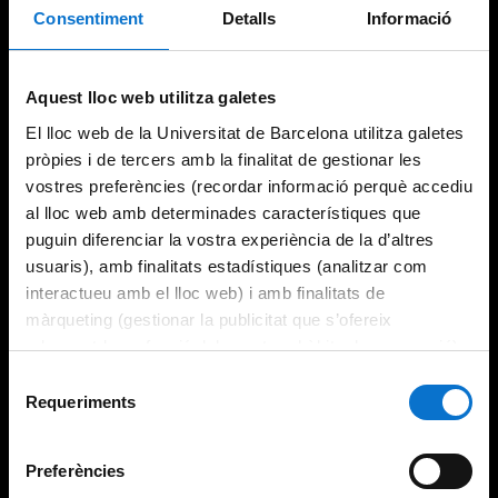
Consentiment
Detalls
Informació
Try again
Aquest lloc web utilitza galetes
El lloc web de la Universitat de Barcelona utilitza galetes
pròpies i de tercers amb la finalitat de gestionar les
vostres preferències (recordar informació perquè accediu
al lloc web amb determinades característiques que
puguin diferenciar la vostra experiència de la d’altres
usuaris), amb finalitats estadístiques (analitzar com
interactueu amb el lloc web) i amb finalitats de
màrqueting (gestionar la publicitat que s’ofereix
adequant-la en funció dels vostres hàbits de navegació).
Per obtenir més informació sobre les galetes podeu
Selecció
consultar la
Política de galetes del lloc web de la
Requeriments
de
Universitat de Barcelona
.
consentiment
Preferències