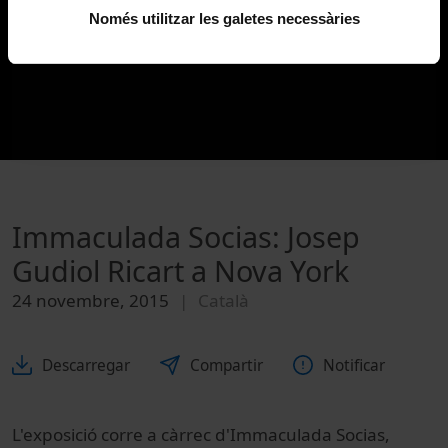
Només utilitzar les galetes necessàries
Immaculada Socias: Josep
Gudiol Ricart a Nova York
24 novembre, 2015
Català
Descarregar
Compartir
Notificar
L'exposició corre a càrrec d'Immaculada Socias,