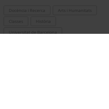
Docència i Recerca
Arts i Humanitats
Classes
Història
Universitat de Barcelona
Facultat de Geografia i Història
inauguracions
cursos
IRCUM-Medieval cultures
2014-2015