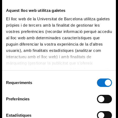
Try again
Aquest lloc web utilitza galetes
El lloc web de la Universitat de Barcelona utilitza galetes
pròpies i de tercers amb la finalitat de gestionar les
vostres preferències (recordar informació perquè accediu
al lloc web amb determinades característiques que
puguin diferenciar la vostra experiència de la d’altres
usuaris), amb finalitats estadístiques (analitzar com
interactueu amb el lloc web) i amb finalitats de
màrqueting (gestionar la publicitat que s’ofereix
adequant-la en funció dels vostres hàbits de navegació).
Per obtenir més informació sobre les galetes podeu
Selecció
consultar la
Política de galetes del lloc web de la
Requeriments
de
Universitat de Barcelona
.
consentiment
Preferències
Estadístiques