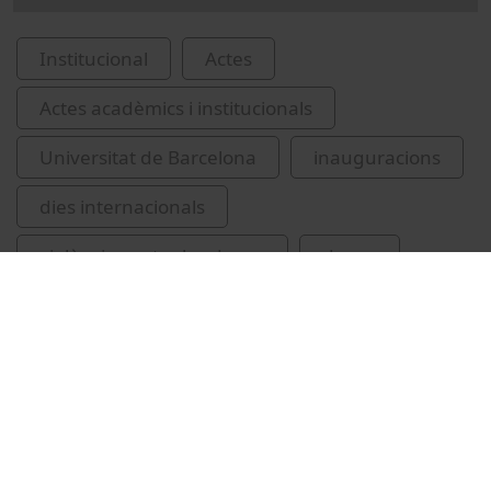
Institucional
Actes
Actes acadèmics i institucionals
Universitat de Barcelona
inauguracions
dies internacionals
violència contra les dones
dones
Guàrdia-Olmos, Joan, 1958-
Puig Llobet, Montserrat