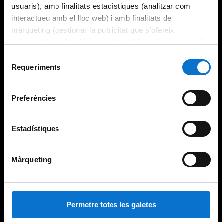
usuaris), amb finalitats estadístiques (analitzar com
interactueu amb el lloc web) i amb finalitats de
màrqueting (gestionar la publicitat que s’ofereix
adequant-la en funció dels vostres hàbits de navegació).
Per obtenir més informació sobre les galetes podeu
Selecció
consultar la
Política de galetes del lloc web de la
Requeriments
de
Universitat de Barcelona
.
consentiment
Preferències
Estadístiques
Màrqueting
Permetre totes les galetes