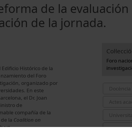
reforma de la evaluación 
ación de la jornada.
Col·lecció
Foro nacio
investigac
dificio Histórico de la
lanzamiento del Foro
stigación, organizado por
Docència 
versidades. En este
arcelona, el Dr. Joan
Actes acad
inistro de
imable compañía de la
Universit
 de la
Coalition on
hert.
congress