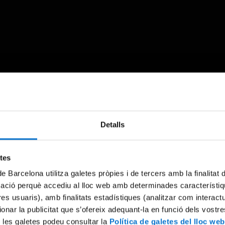
Something went wrong
Detalls
An error occurred, please try again later.
etes
Try again
de Barcelona utilitza galetes pròpies i de tercers amb la finalitat
mació perquè accediu al lloc web amb determinades característiq
tres usuaris), amb finalitats estadístiques (analitzar com interac
ionar la publicitat que s’ofereix adequant-la en funció dels vostr
 les galetes podeu consultar la
Política de galetes del lloc web