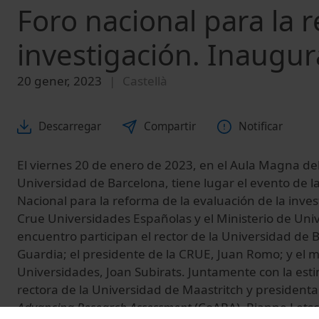
Foro nacional para la 
investigación. Inaugur
20 gener, 2023
Castellà
Descarregar
Compartir
Notificar
El viernes 20 de enero de 2023, en el Aula Magna del E
Universidad de Barcelona, tiene lugar el evento de 
Nacional para la reforma de la evaluación de la inve
Crue Universidades Españolas y el Ministerio de Uni
encuentro participan el rector de la Universidad de B
Guardia; el presidente de la CRUE, Juan Romo; y el m
Universidades, Joan Subirats. Juntamente con la est
rectora de la Universidad de Maastritch y presidenta
Advancing Research Assessment
(CoARA), Rianne Letsc