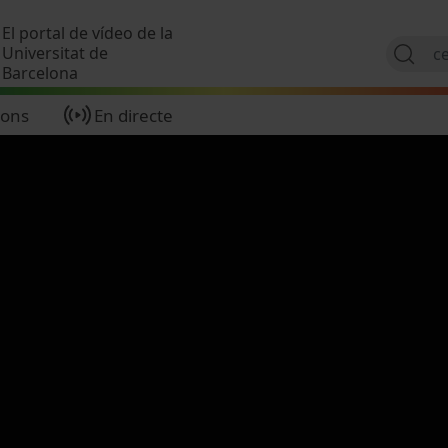
Vés al contingut
El portal de vídeo de la
Universitat de
Barcelona
ions
En directe