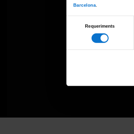
Barcelona
.
Selecció
Requeriments
de
consentiment