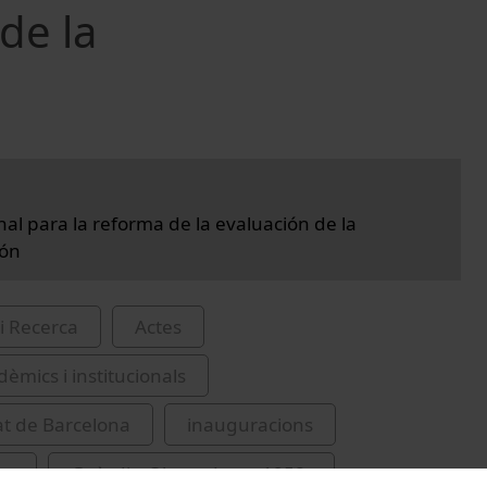
de la
nal para la reforma de la evaluación de la
ión
i Recerca
Actes
èmics i institucionals
at de Barcelona
inauguracions
os
Guàrdia-Olmos, Joan, 1958-