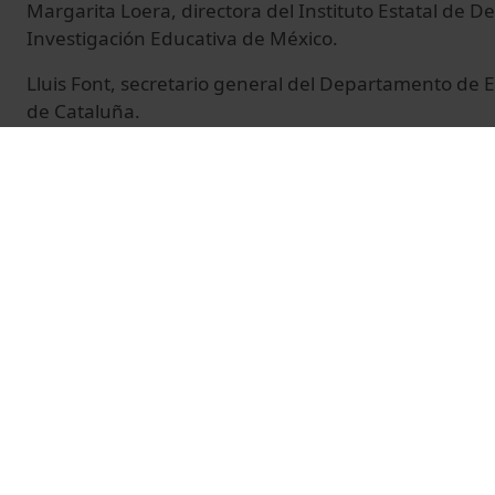
Margarita Loera, directora del Instituto Estatal de D
Investigación Educativa de México.
Lluis Font, secretario general del Departamento de 
de Cataluña.
Antoni Sants, director del ICE.
Gaspar Rosselló, vicerrector de Política Académica y 
Carme Albaladejo, responsable de la sección de for
del ICE.
© Unitat de Producció Audiovisual
Vídeos relacionats