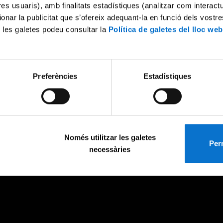
tres usuaris), amb finalitats estadístiques (analitzar com interac
ionar la publicitat que s’ofereix adequant-la en funció dels vostr
 les galetes podeu consultar la
Política de galetes del lloc web
Preferències
Estadístiques
Només utilitzar les galetes
Perm
necessàries