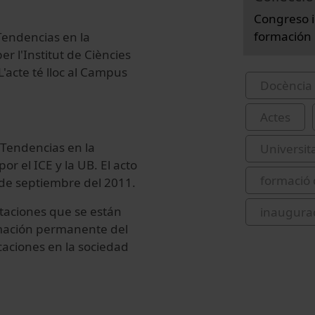
Congreso i
formación 
Tendencias en la
 l'Institut de Ciències
L'acte té lloc al Campus
Docència 
Actes
 Tendencias en la
Universit
 el ICE y la UB. El acto
formació 
 de septiembre del 2011.
ntaciones que se están
inaugura
rmación permanente del
caciones en la sociedad