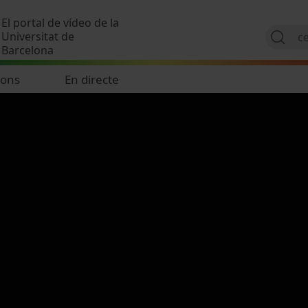
Vés al contingut
El portal de vídeo de la
Universitat de
Barcelona
ions
En directe