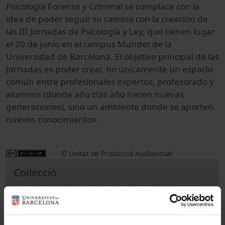
Psicología Forense y Criminal se complace con la
idea de poder seguir su camino con la creación de
las III Jornadas de Psicología y Ley, que tienen lugar
el 20 de junio en el campus Mundet de la
Universidad de Barcelona. El objetivo principal de las
Jornadas es poder crear, no únicamente un espacio
común entre profesionales expertos, profesorado y
alumnos (donde año tras año nacen nuevas
generaciones), sino un ambiente donde se aporten
nuevos conocimientos.
© Unitat de Producció Audiovisual
Col·lecció
Jornadas de Psicología y Ley (3as : 2014)
Docència i Recerca
Ciències de la Salut