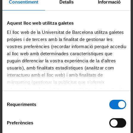
Consentiment
Detalls
Informació
Actes
Psicologia
Aquest lloc web utilitza galetes
Universitat de Barcelona
El lloc web de la Universitat de Barcelona utilitza galetes
Facultat de Psicologia
psicologia forense
pròpies i de tercers amb la finalitat de gestionar les
vostres preferències (recordar informació perquè accediu
Hernández Moreno, Josep Xavier
al lloc web amb determinades característiques que
puguin diferenciar la vostra experiència de la d’altres
Calvet Barot, Gemma
congressos
usuaris), amb finalitats estadístiques (analitzar com
interactueu amb el lloc web) i amb finalitats de
Vilajoana Celaya, Josep
màrqueting (gestionar la publicitat que s’ofereix
adequant-la en funció dels vostres hàbits de navegació).
Andrés Pueyo, Antonio
Florencia
Per obtenir més informació sobre les galetes podeu
Selecció
consultar la
Política de galetes del lloc web de la
Requeriments
de
Universitat de Barcelona
.
consentiment
Preferències