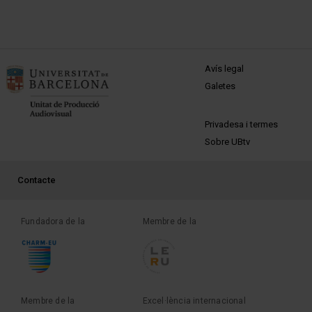
MENÚ PEU 1
Avís legal
Galetes
PEU 2
Privadesa i termes
Sobre UBtv
PEU 3
Contacte
Fundadora de la
Membre de la
Membre de la
Excel·lència internacional