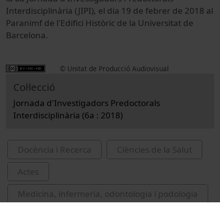
Interdisciplinària (JIPI), el dia 19 de febrer de 2018 al
Paranimf de l'Edifici Històric de la Universitat de
Barcelona.
© Unitat de Producció Audiovisual
Col·lecció
Jornada d'Investigadors Predoctorals
Interdisciplinària (6a : 2018)
Docència i Recerca
Ciències de la Salut
Actes
Medicina, infermeria, odontologia i podologia
Universitat de Barcelona