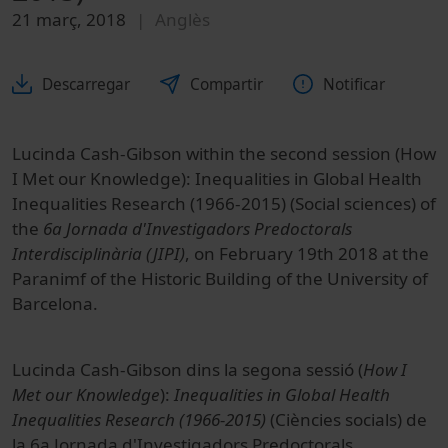
21 març, 2018
Anglès
Descarregar
Compartir
Notificar
Lucinda Cash-Gibson within the second session (How
I Met our Knowledge): Inequalities in Global Health
Inequalities Research (1966-2015) (Social sciences) of
the
6a Jornada d'Investigadors Predoctorals
Interdisciplinària (JIPI)
, on February 19th 2018 at the
Paranimf of the Historic Building of the University of
Barcelona.
Lucinda Cash-Gibson dins la segona sessió (
How I
Met our Knowledge
):
Inequalities in Global Health
Inequalities Research (1966-2015)
(Ciències socials) de
la 6a Jornada d'Investigadors Predoctorals