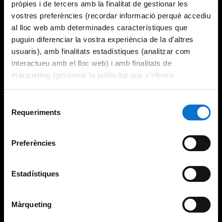
pròpies i de tercers amb la finalitat de gestionar les
vostres preferències (recordar informació perquè accediu
al lloc web amb determinades característiques que
puguin diferenciar la vostra experiència de la d’altres
usuaris), amb finalitats estadístiques (analitzar com
interactueu amb el lloc web) i amb finalitats de
màrqueting (gestionar la publicitat que s’ofereix
adequant-la en funció dels vostres hàbits de navegació).
Per obtenir més informació sobre les galetes podeu
Selecció
consultar la
Política de galetes del lloc web de la
Requeriments
de
Universitat de Barcelona
.
consentiment
Preferències
Estadístiques
Màrqueting