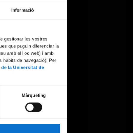
Informació
 de gestionar les vostres
ues que puguin diferenciar la
tueu amb el lloc web) i amb
es hàbits de navegació). Per
 de la Universitat de
Màrqueting