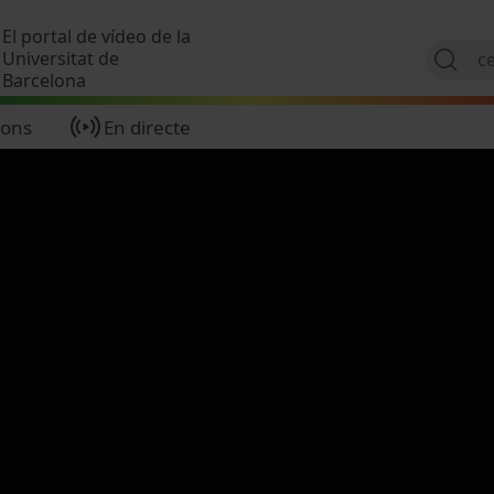
Vés al contingut
El portal de vídeo de la
Universitat de
Barcelona
ions
En directe