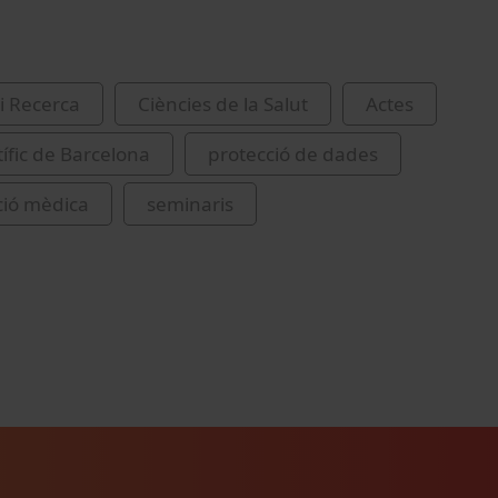
i Recerca
Ciències de la Salut
Actes
tífic de Barcelona
protecció de dades
ció mèdica
seminaris