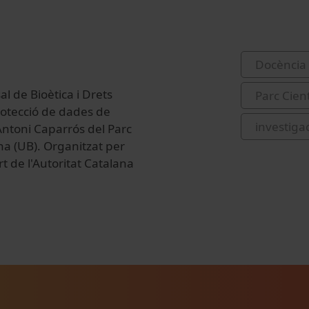
Docència 
l de Bioètica i Drets
Parc Cien
rotecció de dades de
investiga
 Antoni Caparrós del Parc
ona (UB). Organitzat per
 de l'Autoritat Catalana