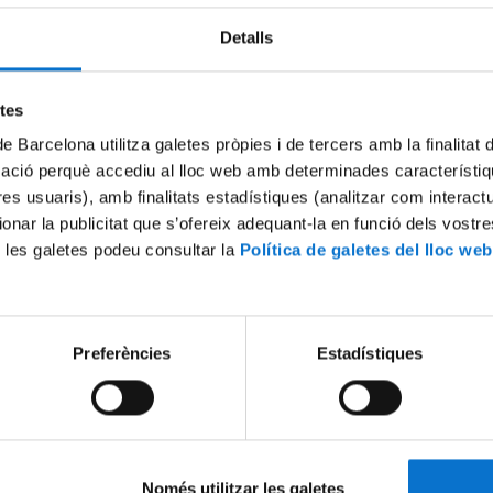
Detalls
Try again
etes
de Barcelona utilitza galetes pròpies i de tercers amb la finalitat
mació perquè accediu al lloc web amb determinades característiq
tres usuaris), amb finalitats estadístiques (analitzar com interac
ionar la publicitat que s’ofereix adequant-la en funció dels vostr
 les galetes podeu consultar la
Política de galetes del lloc web
Preferències
Estadístiques
Només utilitzar les galetes