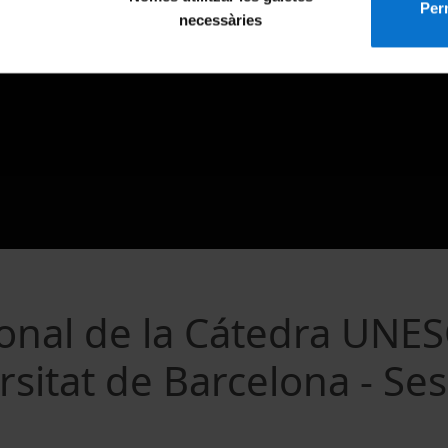
Perm
necessàries
ional de la Cátedra UNE
rsitat de Barcelona - Se