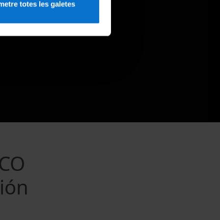
etre totes les galetes
SCO
sión