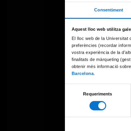
Consentiment
Aquest lloc web utilitza gal
El lloc web de la Universitat 
preferències (recordar infor
vostra experiència de la d’al
finalitats de màrqueting (gest
obtenir més informació sobre
Barcelona
.
Selecció
Requeriments
de
consentiment