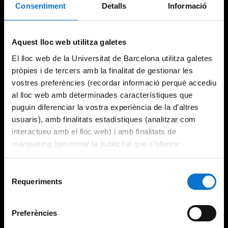
Consentiment
Detalls
Informació
Try again
Aquest lloc web utilitza galetes
El lloc web de la Universitat de Barcelona utilitza galetes
pròpies i de tercers amb la finalitat de gestionar les
vostres preferències (recordar informació perquè accediu
al lloc web amb determinades característiques que
puguin diferenciar la vostra experiència de la d’altres
usuaris), amb finalitats estadístiques (analitzar com
interactueu amb el lloc web) i amb finalitats de
màrqueting (gestionar la publicitat que s’ofereix
adequant-la en funció dels vostres hàbits de navegació).
Per obtenir més informació sobre les galetes podeu
Selecció
consultar la
Política de galetes del lloc web de la
Requeriments
de
Universitat de Barcelona
.
consentiment
Preferències