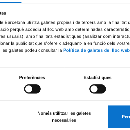
Try again
etes
de Barcelona utilitza galetes pròpies i de tercers amb la finalitat
mació perquè accediu al lloc web amb determinades característiq
tres usuaris), amb finalitats estadístiques (analitzar com interac
ionar la publicitat que s’ofereix adequant-la en funció dels vostr
 les galetes podeu consultar la
Política de galetes del lloc web
Preferències
Estadístiques
Només utilitzar les galetes
Perm
necessàries