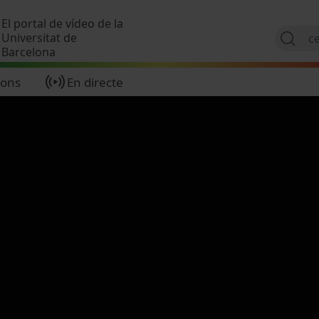
Vés al contingut
El portal de vídeo de la
Universitat de
Barcelona
ions
En directe