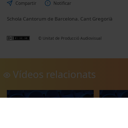
Compartir
Notificar
Schola Cantorum de Barcelona. Cant Gregorià
© Unitat de Producció Audiovisual
Vídeos relacionats