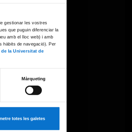
 de gestionar les vostres
ues que puguin diferenciar la
tueu amb el lloc web) i amb
es hàbits de navegació). Per
 de la Universitat de
Màrqueting
etre totes les galetes