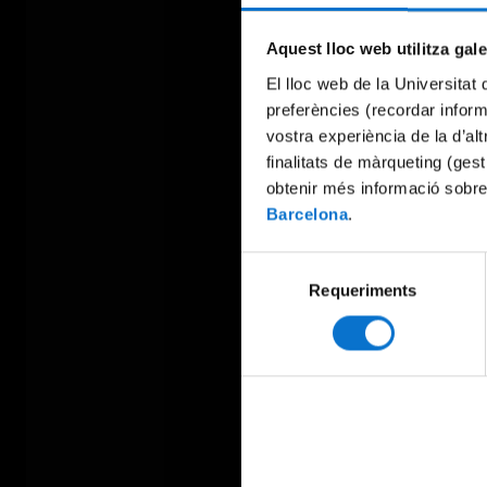
Aquest lloc web utilitza gal
El lloc web de la Universitat 
preferències (recordar infor
vostra experiència de la d’al
finalitats de màrqueting (gest
obtenir més informació sobre
Barcelona
.
Selecció
Requeriments
de
consentiment