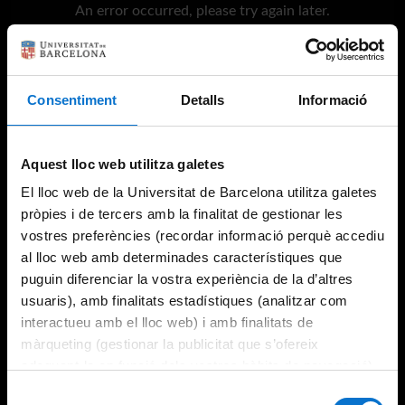
An error occurred, please try again later.
Try again
Consentiment
Detalls
Informació
Aquest lloc web utilitza galetes
El lloc web de la Universitat de Barcelona utilitza galetes
pròpies i de tercers amb la finalitat de gestionar les
vostres preferències (recordar informació perquè accediu
al lloc web amb determinades característiques que
puguin diferenciar la vostra experiència de la d’altres
usuaris), amb finalitats estadístiques (analitzar com
interactueu amb el lloc web) i amb finalitats de
màrqueting (gestionar la publicitat que s’ofereix
adequant-la en funció dels vostres hàbits de navegació).
Per obtenir més informació sobre les galetes podeu
Selecció