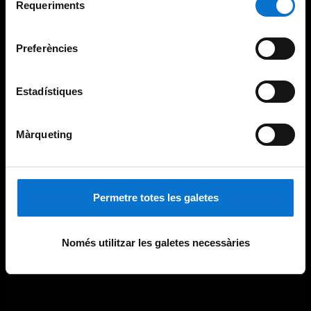
consultar la
Política de galetes del lloc web de la
Requeriments
de
Universitat de Barcelona
.
consentiment
Preferències
Estadístiques
Màrqueting
Permetre totes les galetes
Només utilitzar les galetes necessàries