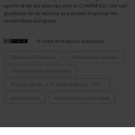
opinió té de les aliances com la CHARM-EU i del salt
qualitatiu en la recerca que poden impulsar les
universitats europees.
© Unitat de Producció Audiovisual
Docència i Recerca
Entrevistes i debats
Universitat de Barcelona
Bourguignon, J.-P. (Jean-Pierre), 1947-
universitats
comunitat i universitat