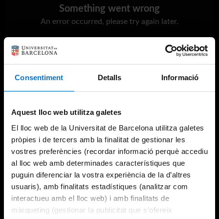
Something went wrong
An error occurred, please try again later.
Try again
Consentiment
Detalls
Informació
Aquest lloc web utilitza galetes
El lloc web de la Universitat de Barcelona utilitza galetes
pròpies i de tercers amb la finalitat de gestionar les
vostres preferències (recordar informació perquè accediu
al lloc web amb determinades característiques que
puguin diferenciar la vostra experiència de la d’altres
usuaris), amb finalitats estadístiques (analitzar com
interactueu amb el lloc web) i amb finalitats de
màrqueting (gestionar la publicitat que s’ofereix