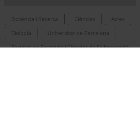
Docència i Recerca
Ciències
Actes
Biologia
Universitat de Barcelona
Facultat de Farmàcia i Ciències de l'Alimentació
Rubiralta, Màrius (Rubiralta i Alcañiz)
Vídeos relacionats