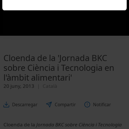
Cloenda de la 'Jornada BKC
sobre Ciència i Tecnologia en
l'àmbit alimentari'
20 juny, 2013
Català
Descarregar
Compartir
Notificar
Cloenda de la
Jornada BKC sobre Ciència i Tecnologia