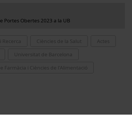
e Portes Obertes 2023 a la UB
i Recerca
Ciències de la Salut
Actes
Universitat de Barcelona
de Farmàcia i Ciències de l'Alimentació