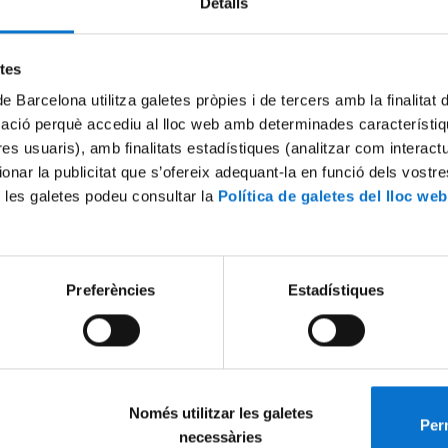
Detalls
Try again
etes
de Barcelona utilitza galetes pròpies i de tercers amb la finalitat
mació perquè accediu al lloc web amb determinades característiq
tres usuaris), amb finalitats estadístiques (analitzar com interac
ionar la publicitat que s’ofereix adequant-la en funció dels vostr
 les galetes podeu consultar la
Política de galetes del lloc web
Preferències
Estadístiques
Només utilitzar les galetes
Perm
necessàries