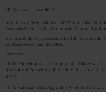
Compartir
Notificar
Jornades de Portes Obertes 2023 a la Universitat d
Farmàcia i Ciències de l'Alimentació. Campus Torribe
Dimarts 28 de març de 2023 a les 16h. Campus de l'A
Edifici La Masia. Sala de Voltes.
Programa:
16:00 •Benvinguda al Campus de l’Alimentació 
director del Consell Acadèmic de Ciències de l’Alim
graus
16:10 •Ciència i Tecnologia dels Aliments (Dra .E
d'Estudis de CTA)
16:25 •Nutrició Humana i Dietètica i Doble grau de