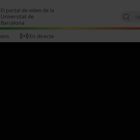
Vés al contingut
El portal de vídeo de la
Universitat de
Barcelona
ions
En directe