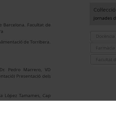
Col·lecció
Jornades d
e Barcelona. Facultat de
ra
Docència 
limentació de Torribera.
Farmàcia
Facultat 
(Dr. Pedro Marrero, VD
entació) Presentació dels
lvira López Tamames, Cap
 Farmàcia-Nutrició (Dra.