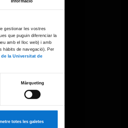
Informació
 de gestionar les vostres
ues que puguin diferenciar la
tueu amb el lloc web) i amb
es hàbits de navegació). Per
 de la Universitat de
Màrqueting
etre totes les galetes