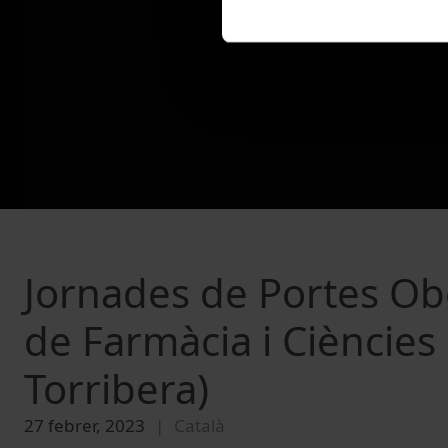
Jornades de Portes Obe
de Farmàcia i Ciències
Torribera)
27 febrer, 2023
Català