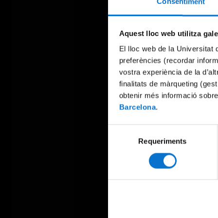
Consentiment
Aquest lloc web utilitza gal
El lloc web de la Universitat 
preferències (recordar infor
vostra experiència de la d’al
finalitats de màrqueting (gest
obtenir més informació sobre
Barcelona
.
Selecció
Requeriments
de
consentiment