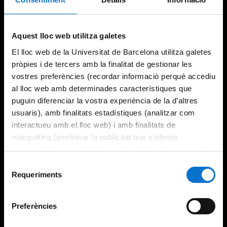
Aquest lloc web utilitza galetes
El lloc web de la Universitat de Barcelona utilitza galetes
pròpies i de tercers amb la finalitat de gestionar les
vostres preferències (recordar informació perquè accediu
al lloc web amb determinades característiques que
puguin diferenciar la vostra experiència de la d’altres
usuaris), amb finalitats estadístiques (analitzar com
interactueu amb el lloc web) i amb finalitats de
màrqueting (gestionar la publicitat que s’ofereix
adequant-la en funció dels vostres hàbits de navegació).
Per obtenir més informació sobre les galetes podeu
Selecció
consultar la
Política de galetes del lloc web de la
Requeriments
de
Universitat de Barcelona
.
consentiment
Preferències