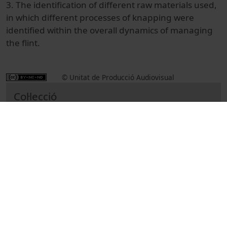
3. The identification of different raw materials used,
in which different processes of knapping were
identified within the overall dynamics of managing
the flint.
© Unitat de Producció Audiovisual
Col·lecció
International Symposium on Knappable
Materials (10è : 2015)
Docència i Recerca
Arts i Humanitats
Actes
Història
Universitat de Barcelona